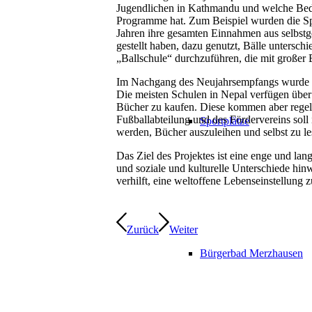
Jugendlichen in Kathmandu und welche Bed
Programme hat. Zum Beispiel wurden die Spe
Jahren ihre gesamten Einnahmen aus selbst
gestellt haben, dazu genutzt, Bälle untersc
„Ballschule“ durchzuführen, die mit große
Im Nachgang des Neujahrsempfangs wurde ein
Die meisten Schulen in Nepal verfügen über 
Bücher zu kaufen. Diese kommen aber regelm
Fußballabteilung und des Fördervereins sol
Sportplätze
werden, Bücher auszuleihen und selbst zu le
Das Ziel des Projektes ist eine enge und la
und soziale und kulturelle Unterschiede hin
verhilft, eine weltoffene Lebenseinstellung z
Zurück
Weiter
Bürgerbad Merzhausen