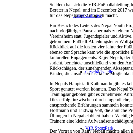
Seitdem hat sich die VfR-Fußballabteilung f
Berater in Nepal, und im Dezember 2017 wur
für das Nepalprojekt möglich macht.
Unser Zuhause
Ein Besuch des Leiters des Nepal Youth P
nach vierjähriger Pause abermals zu einem 
Vereinsheim statt. Jugendspieler und Aktiv
gekommen. Fußball-Abteilungsleiter Wolfgan
Rückblick auf die letzten vier Jahre der Fuß
ebenso zur Sprache kam wie die sportliche 
kulturellen Engagements. Rajiv Nepali, der 
spricht, berichtete anschließend von den A
Rückschlägen, der zunehmenden Akzeptanz b
Geschäftsstelle
Kinder, die ansonsten fast keine Möglichkeit
In Nepals Hauptstadt Kathmandu gibt es keine
Sport genutzt werden könnten. Das Nepal Yo
Trainingsangeboten gibt es zunehmend Anf
Dies erfolgt inzwischen durch Jugendliche,
entsprechende Erfahrungen sammeln konnte
Hoffmann und Ludwig Voß, die ähnliche Pro
Übungen in Nepal etabliert haben. Wichtig i
Trainern eine kleine Aufwandsentschädigung
VfR SportPark
Der Vortrag von Rajiv Nepali machte allen 