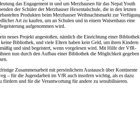
eutung das Engagement in und um Merzhausen für das Nepal Youth
nden der Schüler der Merzhauser Hexentalschule, die in den letzten
gebastelten Produkten beim Merzhauser Weihnachtsmarkt zur Verfügun
hiedlicher Art zu kaufen, um an Schulen und in einem Waisenhaus eine
r Begeisterung aufgenommen wird.
 neues Projekt angestoßen, nämlich die Einrichtung einer Bibliothek
keine Bibliothek, und viele Eltern haben kein Geld, um ihren Kindern
äßig und sind begeistert, wenn vorgelesen wird. Mit Hilfe der VfR-
l ihnen nun durch den Aufbau einer Bibliothek die Möglichkeit gegeben
sen.
ngfristige Zusammenarbeit mit persönlichem Austausch über Kontinente
weg – für die Jugendarbeit im VfR auch insofern wichtig, als es dazu
u fördern und für die Verantwortung für andere zu sensibilisieren.