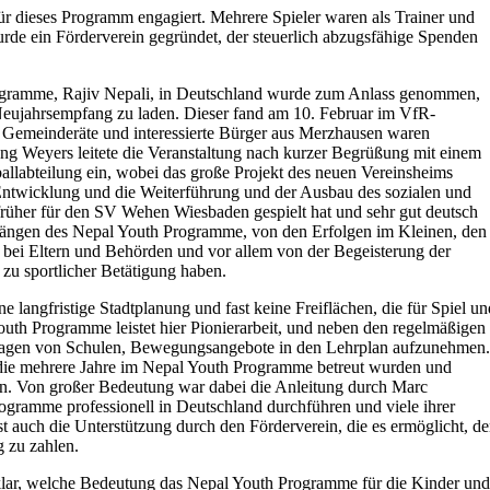
ür dieses Programm engagiert. Mehrere Spieler waren als Trainer und
de ein Förderverein gegründet, der steuerlich abzugsfähige Spenden
rogramme, Rajiv Nepali, in Deutschland wurde zum Anlass genommen,
Neujahrsempfang zu laden. Dieser fand am 10. Februar im VfR-
e, Gemeinderäte und interessierte Bürger aus Merzhausen waren
g Weyers leitete die Veranstaltung nach kurzer Begrüßung mit einem
ballabteilung ein, wobei das große Projekt des neuen Vereinsheims
Entwicklung und die Weiterführung und der Ausbau des sozialen und
früher für den SV Wehen Wiesbaden gespielt hat und sehr gut deutsch
nfängen des Nepal Youth Programme, von den Erfolgen im Kleinen, den
ei Eltern und Behörden und vor allem von der Begeisterung der
 zu sportlicher Betätigung haben.
 langfristige Stadtplanung und fast keine Freiflächen, die für Spiel un
uth Programme leistet hier Pionierarbeit, und neben den regelmäßigen
ragen von Schulen, Bewegungsangebote in den Lehrplan aufzunehmen.
 die mehrere Jahre im Nepal Youth Programme betreut wurden und
n. Von großer Bedeutung war dabei die Anleitung durch Marc
gramme professionell in Deutschland durchführen und viele ihrer
st auch die Unterstützung durch den Förderverein, die es ermöglicht, d
 zu zahlen.
klar, welche Bedeutung das Nepal Youth Programme für die Kinder und