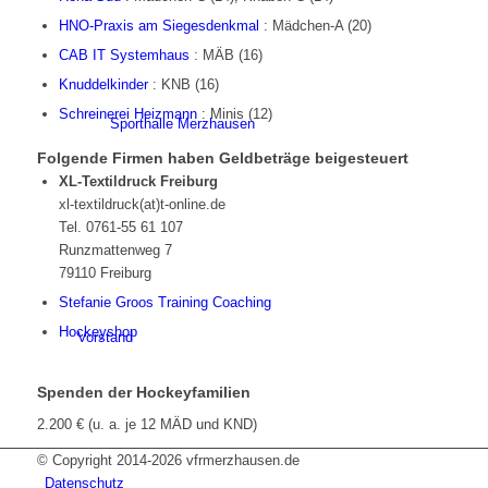
HNO-Praxis am Siegesdenkmal
:
Mädchen-A (20)
CAB IT Systemhaus
:
MÄB (16)
Knuddelkinder
:
KNB (16)
Schreinerei Heizmann
: Minis (12)
Sporthalle Merzhausen
Folgende Firmen haben Geldbeträge beigesteuert
XL-Textildruck Freiburg
xl-textildruck(at)t-online.de
Tel. 0761-55 61 107
Runzmattenweg 7
79110 Freiburg
Stefanie Groos Training Coaching
Hockeyshop
Vorstand
Spenden der Hockeyfamilien
2.200 € (u. a. je 12 MÄD und KND)
© Copyright 2014-
2026 vfrmerzhausen.de
Datenschutz