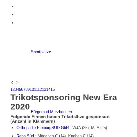
Sportplätze
1
2
3
4
5
6
7
8
9
10
11
12
13
14
15
Trikotsponsoring New Era
2020
Bürgerbad Merzhausen
Folgende Firmen haben Trikotsätze gesponsort
(Anzahl in Klammern)
Orthopädie FreiburgSÜD GbR
: WJA (25), MJA (25)
Reha Süd
:
Mädchen-C (14), Knaben-C (14)