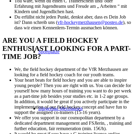
Toll wäre, wenn du einen C Trainerschein und/ oder
Erfahrung mit Jugendteams und Freude am „ Arbeiten “ mit
Kindern und Jugendlichen hast.
Du erfüllst nicht jeden Punkt, denkst aber, dass es Dein Job
ist? Dann schreib uns (
vfr-hockeymerzhausen@posteo.de
), so
dass wir einen Kennenlern-Termin ausmachen können.
ARE YOU A FIELD HOCKEY
ENTHUSIAST LOOKING FOR A PART-
Sportplätze
TIME JOB?
We, the field hockey department of the VfR Merzhausen are
looking for a field hockey coach for our youth teams.
Your heart beats for field hockey and you are able to inspire
young people? Then you are right with us. You can decide for
yourself how many hours of training you want to do per week
as a part-time job besides your studies etc. in 1-2 age groups.
In addition, it would be great if you actively participate in the
implementation of our field hockey concept and have fun to
Bürgerbad Merzhausen
support the assigned co-trainers (15-16 years).
We offer you support in our cosmopolitan department by a
dedicated department management and FSJlerin, , training and
further education, fair remuneration (min. 15€/h).
It would be great if you have a C-training license and/or