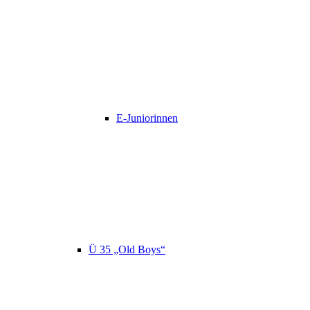
E-Juniorinnen
Ü 35 „Old Boys“