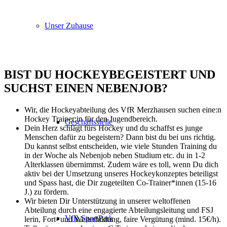
Unser Zuhause
BIST DU HOCKEYBEGEISTERT UND
SUCHST EINEN NEBENJOB?
Wir, die Hockeyabteilung des VfR Merzhausen suchen eine:n
Hockey Trainer:in für den Jugendbereich.
Geschäftsstelle
Dein Herz schlägt fürs Hockey und du schaffst es junge
Menschen dafür zu begeistern? Dann bist du bei uns richtig.
Du kannst selbst entscheiden, wie viele Stunden Training du
in der Woche als Nebenjob neben Studium etc. du in 1-2
Alterklassen übernimmst. Zudem wäre es toll, wenn Du dich
aktiv bei der Umsetzung unseres Hockeykonzeptes beteiligst
und Spass hast, die Dir zugeteilten Co-Trainer*innen (15-16
J.) zu fördern.
Wir bieten Dir Unterstützung in unserer weltoffenen
Abteilung durch eine engagierte Abteilungsleitung und FSJ
VfR SportPark
lerin, Fort- und Weiterbildung, faire Vergütung (mind. 15€/h).