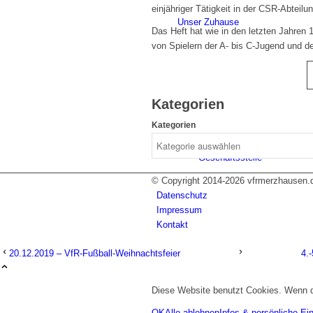
einjähriger Tätigkeit in der CSR-Abtei
Unser Zuhause
Das Heft hat wie in den letzten Jahren 
von Spielern der A- bis C-Jugend und de
Kategorien
Kategorien
Geschäftsstelle
© Copyright 2014-
2026 vfrmerzhausen.
Datenschutz
Impressum
Kontakt
20.12.2019 – VfR-Fußball-Weihnachtsfeier
4.
Diese Website benutzt Cookies. Wenn du
VfR SportPark
OK
Alle ablehnen
Infos & persönliche Ei