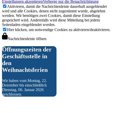
Einstellungen akzeptieren
Verberge nur die Benachrichtigung
Aktivieren, damit die Nachrichtenleiste dauerhaft ausgeblendet
wird und alle Cookies, denen nicht zugestimmt wurde, abgelehnt
werden. Wir benötigen zwei Cookies, damit diese Einstellung
gespeichert wird. Andernfalls wird diese Mitteilung bei jedem
Satzung
Seitenladen eingeblendet werden.
Hier klicken, um notwendige Cookies zu aktivieren/deaktivieren.
Nachrichtenleiste öffnen
Öffnungszeiten der
Geschäftsstelle in
den
Weihnachtsferien
Fußball
Wir haben vom Montag, 22.
Dezember bis einschließlich
Dienstag, 06. Januar 2026
geschlossen.