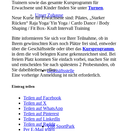
Trainern sowie das gesamte Kursprogramm für
Erwachsene und Kinder finden Sie unter
Turnen
.
Unser Zuhause
Neue Kurse für Erwachsene sind: Pilates, „Starker
Rücken“ Raja Yoga/ Yin Yoga / Cardo Dance / Body
Shaping / Fit Box- Kraft Intervall Training
Bitte informieren Sie sich vor Ihrer Teilnahme, ob in
Ihrem gewünschten Kurs noch Plätze frei sind, entweder
über die Geschäftsstelle oder über das
Kursprogramm
,
in dem die voll belegten Kurse gekennzeichnet sind. Bei
freiem Platz kommen Sie einfach vorbei, machen Sie mit
und entscheiden Sie nach spätestens 2 Probestunden, ob
Sie dabeibleiben wollen.
Geschäftsstelle
Eine vorherige Anmeldung ist nicht erforderlich.
Eintrag teilen
Teilen auf Facebook
Teilen auf X
Teilen auf WhatsApp
Teilen auf Pinterest
Teilen auf LinkedIn
Teilen auf Reddit
VfR SportPark
Per E-Mail teilen