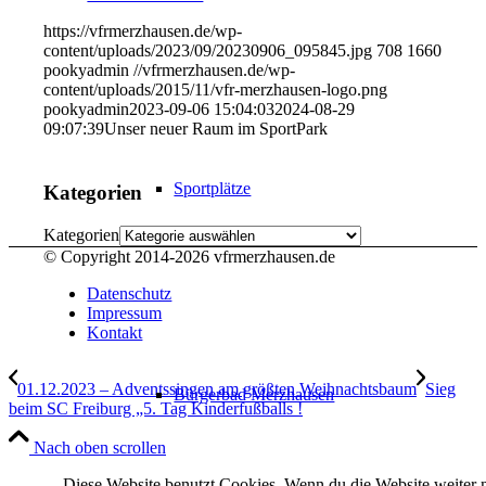
https://vfrmerzhausen.de/wp-
content/uploads/2023/09/20230906_095845.jpg
708
1660
pookyadmin
//vfrmerzhausen.de/wp-
content/uploads/2015/11/vfr-merzhausen-logo.png
pookyadmin
2023-09-06 15:04:03
2024-08-29
09:07:39
Unser neuer Raum im SportPark
Sportplätze
Kategorien
Kategorien
© Copyright 2014-
2026 vfrmerzhausen.de
Datenschutz
Impressum
Kontakt
01.12.2023 – Adventssingen am größten Weihnachtsbaum
Sieg
Bürgerbad Merzhausen
beim SC Freiburg „5. Tag Kinderfußballs !
Nach oben scrollen
Diese Website benutzt Cookies. Wenn du die Website weiter n