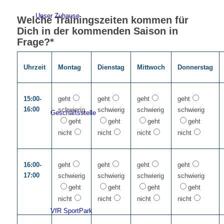
Unser Zuhause
Welche Trainingszeiten kommen für
Dich in der kommenden Saison in
Frage?*
Uhrzeit
Montag
Dienstag
Mittwoch
Donnerstag
15:00-
geht
geht
geht
geht
16:00
schwierig
schwierig
schwierig
schwierig
Geschäftsstelle
geht
geht
geht
geht
nicht
nicht
nicht
nicht
16:00-
geht
geht
geht
geht
17:00
schwierig
schwierig
schwierig
schwierig
geht
geht
geht
geht
nicht
nicht
nicht
nicht
VfR SportPark