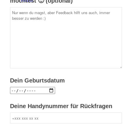
möchtest 🙂 (optional)
Anfahrt
VfR Kultur
Dein Geburtsdatum
Deine Handynummer für Rückfragen
zum Online-Shop