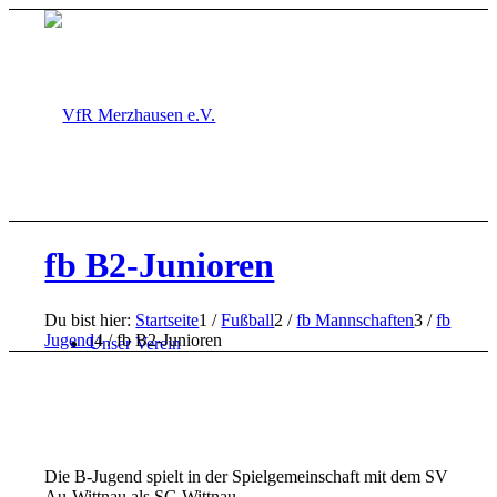
fb B2-Junioren
Du bist hier:
Startseite
1
/
Fußball
2
/
fb Mannschaften
3
/
fb
Jugend
4
/
fb B2-Junioren
Unser Verein
Die B-Jugend spielt in der Spielgemeinschaft mit dem SV
Au-Wittnau als SG Wittnau.