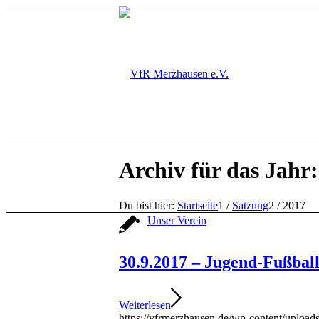
Archiv für das Jahr
Du bist hier:
Startseite
1
/
Satzung
2
/
2017
Unser Verein
30.9.2017 – Jugend-Fußbal
Weiterlesen
https://vfrmerzhausen.de/wp-content/uploa