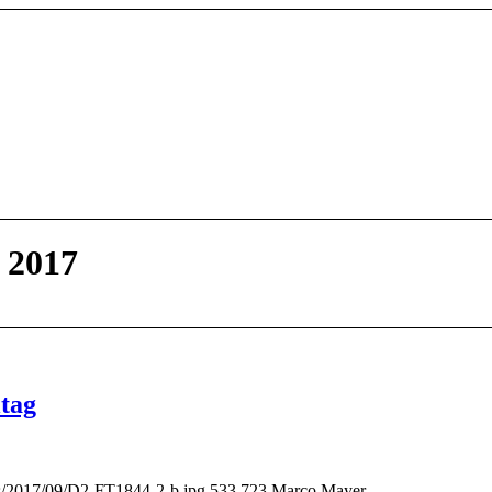
: 2017
ltag
ds/2017/09/D2-FT1844-2-b.jpg
533
723
Marco Mayer