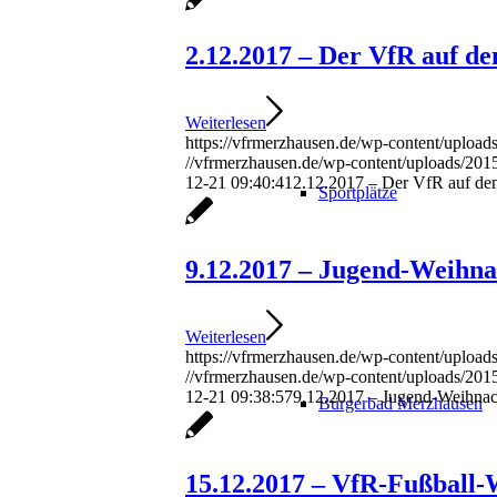
2.12.2017 – Der VfR auf 
Weiterlesen
https://vfrmerzhausen.de/wp-content/upload
//vfrmerzhausen.de/wp-content/uploads/201
12-21 09:40:41
2.12.2017 – Der VfR auf d
Sportplätze
9.12.2017 – Jugend-Weihna
Weiterlesen
https://vfrmerzhausen.de/wp-content/uploads
//vfrmerzhausen.de/wp-content/uploads/201
12-21 09:38:57
9.12.2017 – Jugend-Weihnach
Bürgerbad Merzhausen
15.12.2017 – VfR-Fußball-