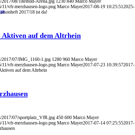
/2017/08/Titelbild-Arena.jpg
1230
840
Marco Mayer
5/11/vfr-merzhausen-logo.png
Marco Mayer
2017-08-19 10:25:51
2025-
ept
isonheft 2017/18 ist da!
 Aktiven auf dem Altrhein
ds/2017/07/IMG_1160-1.jpg
1280
960
Marco Mayer
5/11/vfr-merzhausen-logo.png
Marco Mayer
2017-07-23 10:39:57
2017-
Aktiven auf dem Altrhein
rzhausen
s/2017/07/sportplatz_VfR.jpg
450
600
Marco Mayer
5/11/vfr-merzhausen-logo.png
Marco Mayer
2017-07-14 07:25:55
2017-
zhausen