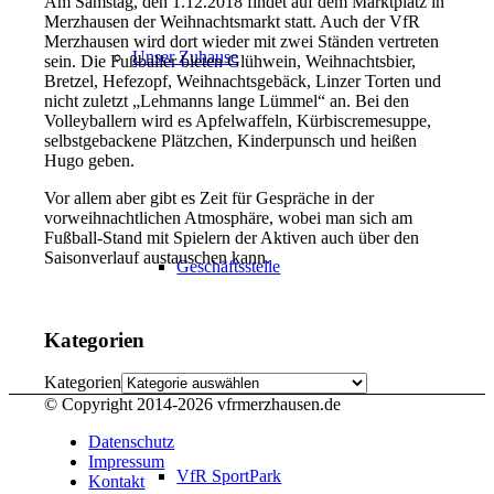
Am Samstag, den 1.12.2018 findet auf dem Marktplatz in
Merzhausen der Weihnachtsmarkt statt. Auch der VfR
Merzhausen wird dort wieder mit zwei Ständen vertreten
Unser Zuhause
sein. Die Fußballer bieten Glühwein, Weihnachtsbier,
Bretzel, Hefezopf, Weihnachtsgebäck, Linzer Torten und
nicht zuletzt „Lehmanns lange Lümmel“ an. Bei den
Volleyballern wird es Apfelwaffeln, Kürbiscremesuppe,
selbstgebackene Plätzchen, Kinderpunsch und heißen
Hugo geben.
Vor allem aber gibt es Zeit für Gespräche in der
vorweihnachtlichen Atmosphäre, wobei man sich am
Fußball-Stand mit Spielern der Aktiven auch über den
Saisonverlauf austauschen kann.
Geschäftsstelle
Kategorien
Kategorien
© Copyright 2014-
2026 vfrmerzhausen.de
Datenschutz
Impressum
VfR SportPark
Kontakt